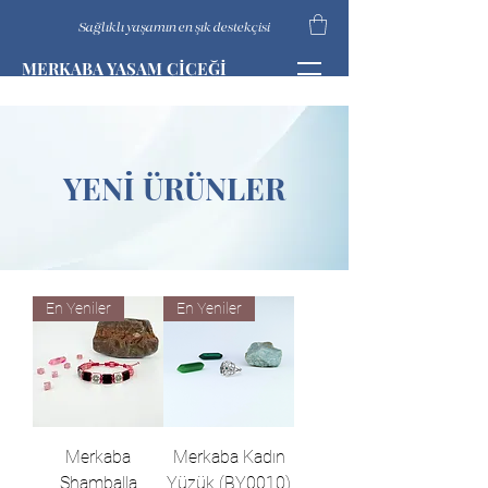
Sağlıklı yaşamın en şık destekçisi
MERKABA YAŞAM ÇİÇEĞİ
YENİ ÜRÜNLER
En Yeniler
En Yeniler
Merkaba
Merkaba Kadın
Shamballa
Yüzük (BY0010)