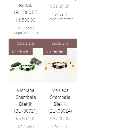
Bileklik
Fiyat
₺5.800,00
(BLK00012)
KDV dahil
|
Fiyat
kargo ücretsizdir
₺6.500,00
KDV dahil
|
kargo ücretsizdir
Sepete Ekle
Sepete Ekle
En Yeniler
En Yeniler
Merkaba
Merkaba
Shamballa
Shamballa
Bileklik
Bileklik
(BLK00021)
(BLK00024)
Fiyat
Fiyat
₺6.500,00
₺6.500,00
KDV dahil
|
KDV dahil
|