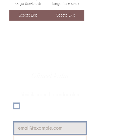
kargo ücretsizdir
kargo ücretsizdir
Sepete Ekle
Sepete Ekle
ABONE OLUN
Güncel kalın
Yeniliklerden haberdar olun
Evet, bültene abone olmak 
istiyorum.
Email
*