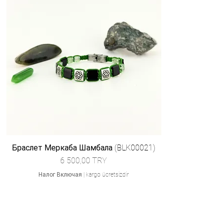
Браслет Меркаба Шамбала (BLK00021)
Цена
6 500,00 TRY
Налог Включая
|
kargo ücretsizdir