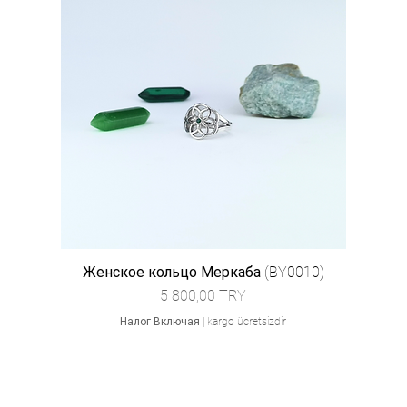
Женское кольцо Меркаба (BY0010)
Цена
5 800,00 TRY
Налог Включая
|
kargo ücretsizdir