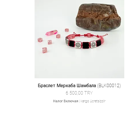
Браслет Меркаба Шамбала (BLK00012)
Цена
6 500,00 TRY
Налог Включая
|
kargo ücretsizdir