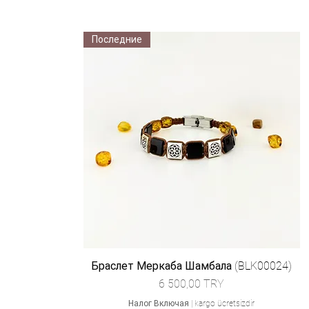
Последние
Браслет Меркаба Шамбала (BLK00024)
Цена
6 500,00 TRY
Налог Включая
|
kargo ücretsizdir