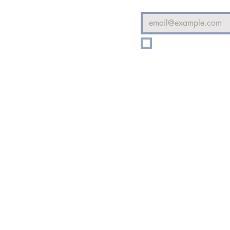
Email
*
E-posta listenize Ab