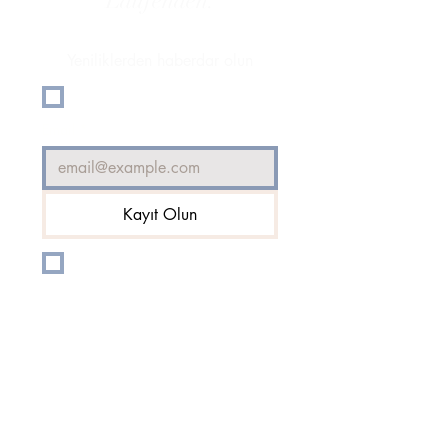
Laufenden.
Yeniliklerden haberdar olun
Evet, bültene abone olmak 
istiyorum.
Email
*
Kayıt Olun
E-posta listenize Abone 
olmak istiyorum