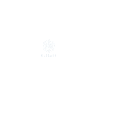
Einkaufen
Alle Produkte
Neu
Bestseller
Halsketten
Armbänder
Ringe