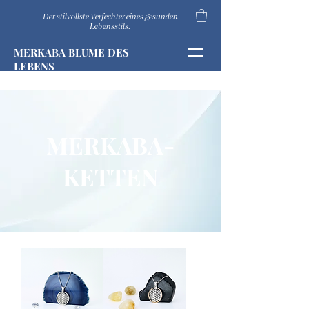
Der stilvollste Verfechter eines gesunden
Lebensstils.
MERKABA BLUME DES
LEBENS
MERKABA-
KETTEN