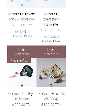
Merkaba-Halskette
Merkaba-
mit Zirkonsteinen
Quarzstein-
Halskette
Preis
6.000,00 TRY
Preis
6.000,00 TRY
inkl. MwSt.
|
kargo ücretsizdir
inkl. MwSt.
|
kargo ücretsizdir
In den
In den
Warenkorb
Warenkorb
Wieder auf Lager!
Merkaba-Amethyst-
Merkaba-Halskette
Halskette
(BK0004)
Preis
Preis
6.000,00 TRY
5.800,00 TRY